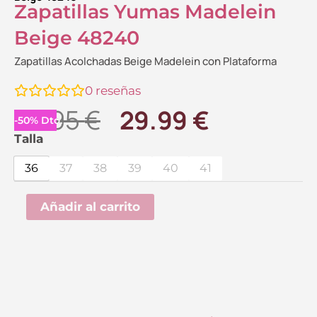
Zapatillas Yumas Madelein
Beige 48240
Zapatillas Acolchadas Beige Madelein con Plataforma
0
reseñas
El
El
59.95
€
29.99
€
-
50
%
Dto.
precio
precio
Zapatillas
Talla
Yumas
original
actual
36
37
38
39
40
41
Madelein
era:
es:
Beige
Añadir al carrito
59.95 €.
29.99 €.
48240
cantidad