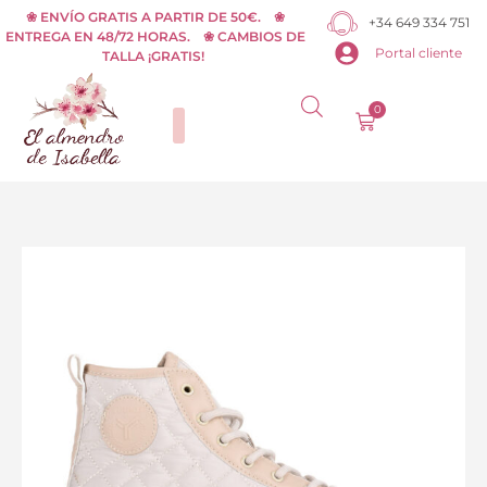
Ir
❀ ENVÍO GRATIS A PARTIR DE 50€. ❀
+34 649 334 751
ENTREGA EN 48/72 HORAS. ❀ CAMBIOS DE
al
Portal cliente
TALLA ¡GRATIS!
contenido
0
Carrito