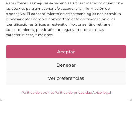
Para ofrecer las mejores experiencias, utilizamos tecnologías como
las cookies para almacenar y/o acceder a la información del
dispositivo. El consentimiento de estas tecnologías nos permitirá
procesar datos como el comportamiento de navegación o las
identificaciones únicas en este sitio. No consentir o retirar el
consentimiento, puede afectar negativamente a ciertas
características y funciones.
Enlaces de interés
Bienvenid@
Aceptar
Cuidados del calzado
Cuidados del bolso
Denegar
Contacto
Mi cuenta
Los clientes opinan
Ver preferencias
Preguntas frecuentes
Política de cookies
Política de privacidad
Aviso legal