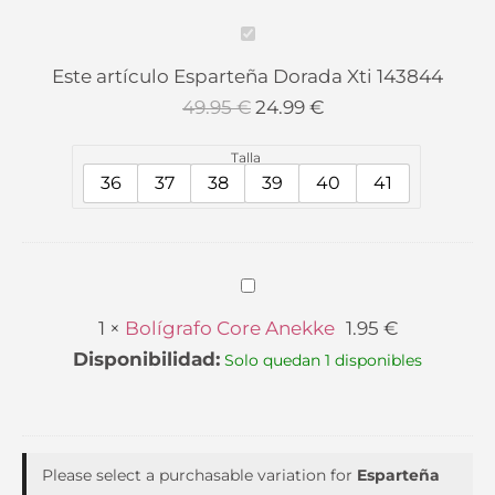
49.95 €.
24.99 €.
Esparteña
Dorada
Este artículo
Esparteña Dorada Xti 143844
Xti
49.95
€
24.99
€
143844
Talla
36
37
38
39
40
41
Bolígrafo
Core
1
×
Bolígrafo Core Anekke
1.95
€
Anekke
Disponibilidad:
Solo quedan 1 disponibles
Please select a purchasable variation for
Esparteña