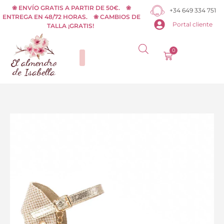
Ir
❀ ENVÍO GRATIS A PARTIR DE 50€. ❀
+34 649 334 751
ENTREGA EN 48/72 HORAS. ❀ CAMBIOS DE
al
Portal cliente
TALLA ¡GRATIS!
contenido
0
Carrito