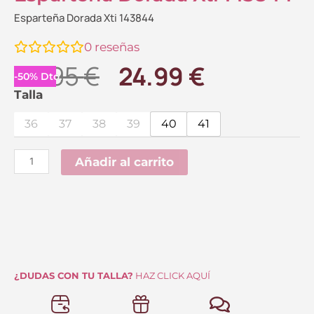
Esparteña Dorada Xti 143844
0
reseñas
El
El
49.95
€
24.99
€
-
50
%
Dto.
precio
precio
Esparteña
Talla
Dorada
original
actual
36
37
38
39
40
41
Xti
era:
es:
143844
Añadir al carrito
49.95 €.
24.99 €.
cantidad
¿DUDAS CON TU TALLA?
HAZ CLICK AQUÍ