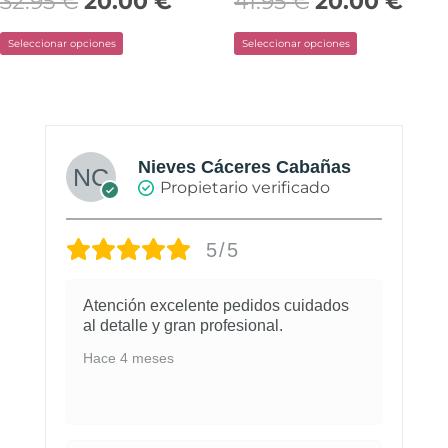
32.95
€
20.00
€
41.95
€
20.00
€
de
de
Seleccionar opciones
Seleccionar opciones
producto
producto
Nieves Cáceres Cabañas
Propietario verificado
5/5
Atención excelente pedidos cuidados
al detalle y gran profesional.
Hace 4 meses