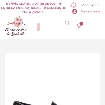
Ir
❀ ENVÍO GRATIS A PARTIR DE 50€. ❀
+34 649 334 751
ENTREGA EN 48/72 HORAS. ❀ CAMBIOS DE
al
Portal cliente
TALLA ¡GRATIS!
contenido
0
Carrito