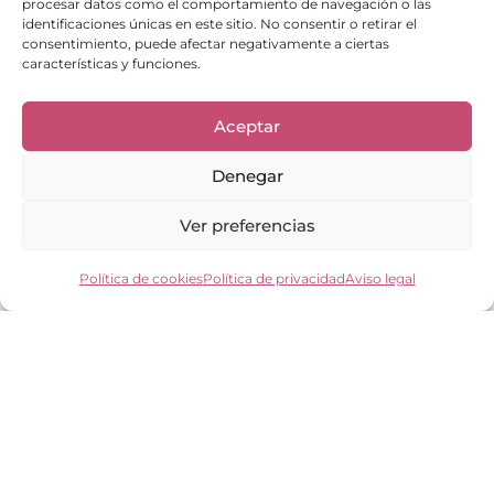
procesar datos como el comportamiento de navegación o las
identificaciones únicas en este sitio. No consentir o retirar el
consentimiento, puede afectar negativamente a ciertas
Enlaces de interés
características y funciones.
Bienvenid@
Cuidados del calzado
Aceptar
Cuidados del bolso
Contacto
Denegar
Mi cuenta
Los clientes opinan
Ver preferencias
Preguntas frecuentes
Política de cookies
Política de privacidad
Aviso legal