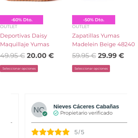
opciones
opciones
se
se
pueden
pueden
Yumas
Yumas
-
60
%
Dto.
-
50
%
Dto.
elegir
elegir
OUTLET
OUTLET
en
en
Deportivas Daisy
Zapatillas Yumas
la
la
Maquillaje Yumas
Madelein Beige 48240
página
página
49.95
€
20.00
€
59.95
€
29.99
€
de
de
Seleccionar opciones
Seleccionar opciones
producto
producto
Nieves Cáceres Cabañas
Propietario verificado
5/5