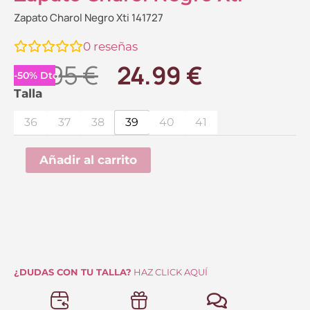
Zapato Charol Negro Xti 141727
0
reseñas
El
El
49.95
€
24.99
€
-
50
%
Dto.
precio
precio
Zapato
Talla
Charol
original
actual
36
37
38
39
40
41
Negro
era:
es:
Xti
Añadir al carrito
49.95 €.
24.99 €.
cantidad
¿DUDAS CON TU TALLA?
HAZ CLICK AQUÍ