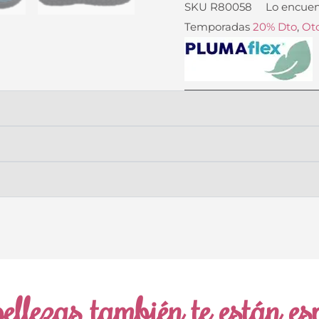
SKU
R80058
Lo encuen
Temporadas
20% Dto
,
Oto
ellezas también te están e