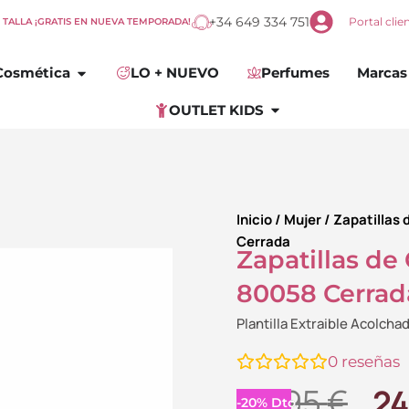
+34 649 334 751
Portal clie
E TALLA ¡GRATIS EN NUEVA TEMPORADA!
omplementos
Abrir
Cosmética
Cosmética
LO + NUEVO
Perfumes
Marcas
Abrir
OUTLET KIDS
OUTLET KIDS
Inicio
/
Mujer
/
Zapatillas 
Cerrada
Zapatillas de
80058 Cerrad
Plantilla Extraible Acolcha
0
reseñas
El
29.95
€
2
-
20
%
Dto.