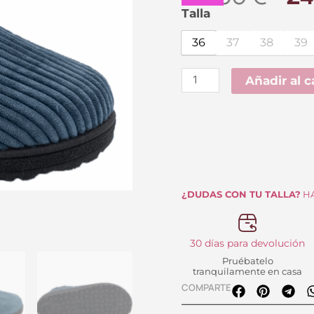
pr
Zapatillas
Talla
de
or
36
37
38
39
Casa
er
Plumaflex
Añadir al c
29
Pana
Azul
80058
Cerrada
cantidad
¿DUDAS CON TU TALLA?
HA
30 días para devolución
Pruébatelo
tranquilamente en casa
COMPARTE