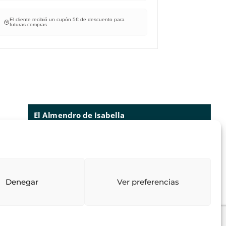
El cliente recibió un cupón 5€ de descuento para
El cliente re
futuras compras
futuras compr
El Almendro de Isabella
73
reseñas
lo que dicen nuestros clientes
valoraciones
4.97
/ 5
Denegar
Ver preferencias