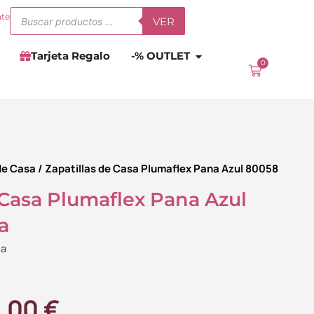
Búsqueda
nte
VER
de
productos
Abrir
-% OUTLET
Tarjeta Regalo
-% OUTLET
0
Carrito
de Casa
/ Zapatillas de Casa Plumaflex Pana Azul 80058
 Casa Plumaflex Pana Azul
a
da
El
4.00
€