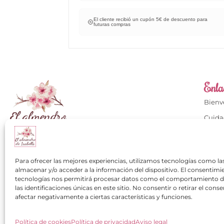
cuento para
El cliente recibió un cupón 5€ de descuento para
futuras compras
Enlac
Bien
Cuida
Cuida
Calzados con mucho
Conta
+34 649 334 751
Para ofrecer las mejores experiencias, utilizamos tecnologías como la
Mi cu
almacenar y/o acceder a la información del dispositivo. El consentimi
contacto@elalmendrodeisabella.com
tecnologías nos permitirá procesar datos como el comportamiento 
Los cl
las identificaciones únicas en este sitio. No consentir o retirar el con
Pregu
afectar negativamente a ciertas características y funciones.
Política de cookies
Política de privacidad
Aviso legal