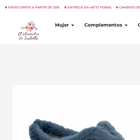
Ir
❀ ENVÍO GRATIS A PARTIR DE 50€. ❀ ENTREGA EN 48/72 HORAS. ❀ CAMBIOS D
al
contenido
Abrir
Mujer
Abrir
C
Mujer
Complementos