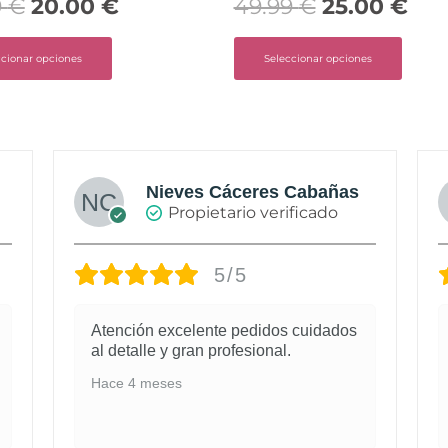
9
€
20.00
€
49.99
€
25.00
€
ccionar opciones
Seleccionar opciones
Nieves Cáceres Cabañas
Propietario verificado
5/5
Atención excelente pedidos cuidados
al detalle y gran profesional.
Hace 4 meses