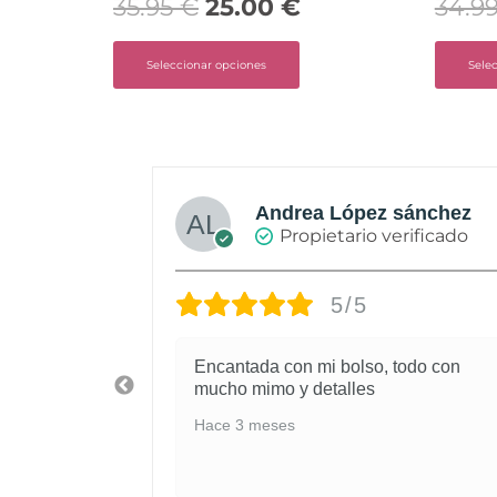
35.95
€
25.00
€
34.9
Seleccionar opciones
Sele
Andrea López sánchez
rificado
Propietario verificado
5/5
 atenta la
Encantada con mi bolso, todo con
ncontrar
mucho mimo y detalles
 atención,
Hace 3 meses