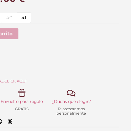
ecio
precio
iginal
actual
40
41
a:
es:
arrito
.95 €.
24.00 €.
Z CLICK AQUÍ
Envuelto para regalo
¿Dudas que elegir?
GRATIS
Te asesoramos
personalmente