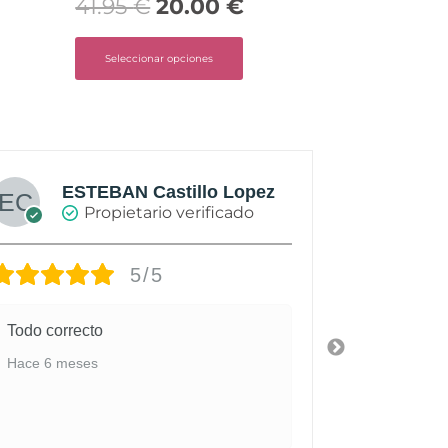
41.95
€
20.00
€
Seleccionar opciones
ESTEBAN Castillo Lopez
A
Propietario verificado
5/5
Todo correcto
Calzado y
buena cali
Hace 6 meses
personaliz
Hace 7 mes