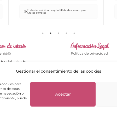
El cliente recibió un cupón 5€ de descuento para
futuras compras
es de interés
Información Legal
venid@
Política de privacidad
dos del calzado
Aviso legal
dos del bolso
Gestionar el consentimiento de las cookies
Términos de compra
cto
Política de cookies
s cookies para
enta
ento de estas
Política de Devoluciones
de navegación o
Aceptar
ientes opinan
sentimiento, puede
ntas frecuentes
Envíos y Devoluciones